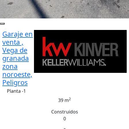
Garaje en
venta ,
Vega de
granada
zona
noroeste,
Peligros
Planta -1
2
39 m
Construidos
0