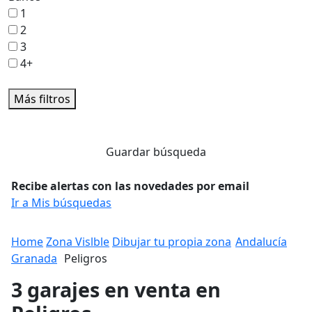
1
2
3
4+
Más filtros
Guardar búsqueda
Recibe alertas con las novedades por email
Ir a Mis búsquedas
Home
Zona Vislble
Dibujar tu propia zona
Andalucía
Granada
Peligros
3 garajes en venta en