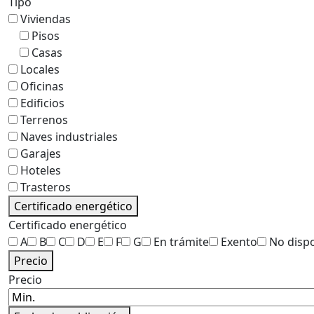
Tipo
Viviendas
Pisos
Casas
Locales
Oficinas
Edificios
Terrenos
Naves industriales
Garajes
Hoteles
Trasteros
Certificado energético
Certificado energético
A
B
C
D
E
F
G
En trámite
Exento
No disp
Precio
Precio