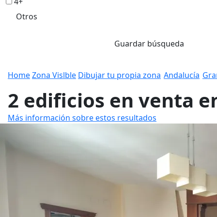
4+
Otros
Guardar búsqueda
Home
Zona Vislble
Dibujar tu propia zona
Andalucía
Gra
2 edificios en venta 
Más información sobre estos resultados