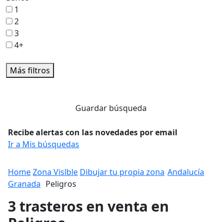
1
2
3
4+
Más filtros
Guardar búsqueda
Recibe alertas con las novedades por email
Ir a Mis búsquedas
Home
Zona Vislble
Dibujar tu propia zona
Andalucía
Granada
Peligros
3 trasteros en venta en