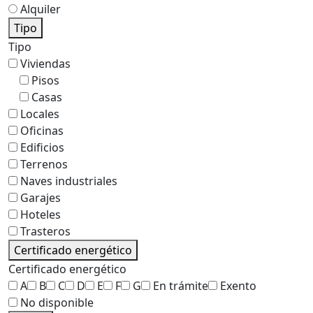
Alquiler
Tipo
Tipo
Viviendas
Pisos
Casas
Locales
Oficinas
Edificios
Terrenos
Naves industriales
Garajes
Hoteles
Trasteros
Certificado energético
Certificado energético
A
B
C
D
E
F
G
En trámite
Exento
No disponible