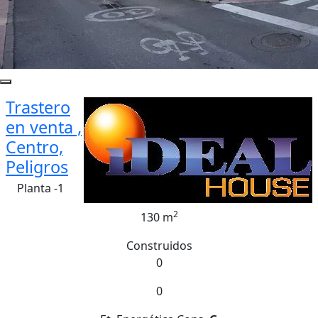
Trastero
en venta ,
Centro,
Peligros
Planta -1
2
130 m
Construidos
0
0