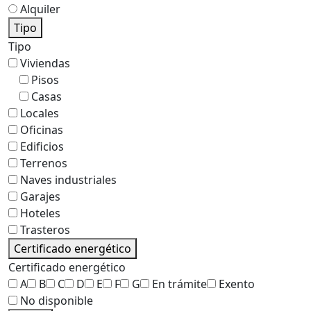
Alquiler
Tipo
Tipo
Viviendas
Pisos
Casas
Locales
Oficinas
Edificios
Terrenos
Naves industriales
Garajes
Hoteles
Trasteros
Certificado energético
Certificado energético
A
B
C
D
E
F
G
En trámite
Exento
No disponible