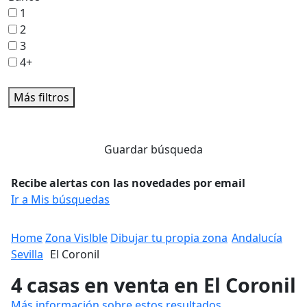
1
2
3
4+
Más filtros
Guardar búsqueda
Recibe alertas con las novedades por email
Ir a Mis búsquedas
Home
Zona Vislble
Dibujar tu propia zona
Andalucía
Sevilla
El Coronil
4 casas en venta en El Coronil
Más información sobre estos resultados