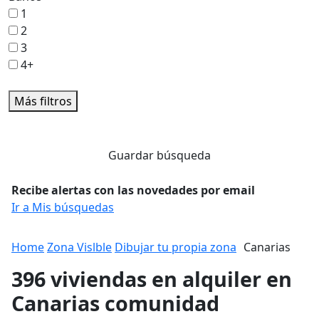
1
2
3
4+
Más filtros
Guardar búsqueda
Recibe alertas con las novedades por email
Ir a Mis búsquedas
Home
Zona Vislble
Dibujar tu propia zona
Canarias
396 viviendas en alquiler en
Canarias comunidad