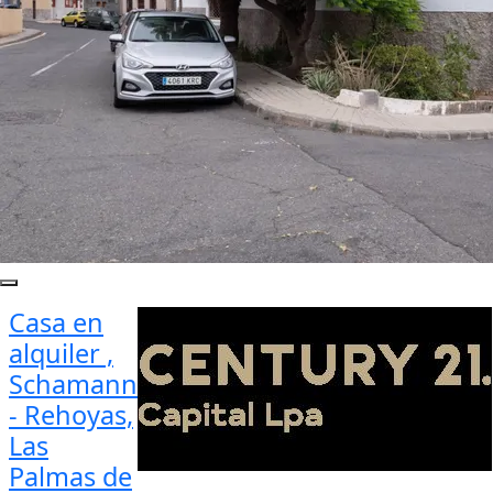
Casa en
alquiler ,
Schamann
- Rehoyas,
Las
Palmas de