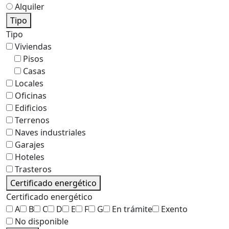
Alquiler
Tipo
Tipo
Viviendas
Pisos
Casas
Locales
Oficinas
Edificios
Terrenos
Naves industriales
Garajes
Hoteles
Trasteros
Certificado energético
Certificado energético
A
B
C
D
E
F
G
En trámite
Exento
No disponible