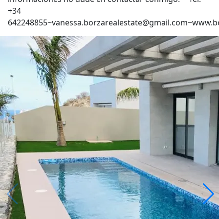
+34
642248855~vanessa.borzarealestate@gmail.com~www.bo