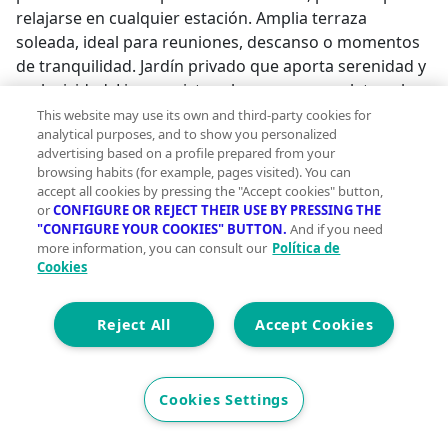
relajarse en cualquier estación. Amplia terraza
soleada, ideal para reuniones, descanso o momentos
de tranquilidad. Jardín privado que aporta serenidad y
exclusividad. Ligeras vistas al mar que completan el
atractivo de la propiedad. Un entorno donde cada día
This website may use its own and third-party cookies for
analytical purposes, and to show you personalized
comienza con luz natural y termina en un ambiente de
advertising based on a profile prepared from your
calma y discreción. Máxima Comodidad y
browsing habits (for example, pages visited). You can
Funcionalidad La vivienda incorpora además
accept all cookies by pressing the "Accept cookies" button,
características que elevan la experiencia de confort:
or
CONFIGURE OR REJECT THEIR USE BY PRESSING THE
"CONFIGURE YOUR COOKIES" BUTTON.
And if you need
Garaje privado con capacidad para hasta tres
more information, you can consult our
Política de
vehículos. Espacio de almacenamiento adicional.
Cookies
Escalera mecánica privada desde el garaje hasta la
vivienda, un detalle diferenciador que aporta
Reject All
Accept Cookies
comodidad y singularidad arquitectónica. Seguridad,
accesibilidad y privacidad se integran de manera
impecable en esta propiedad. Sin Amueblar - Un
Cookies Settings
Lienzo en Blanco para Crear su Hogar La villa se alquila
sin amueblar, ofreciendo la oportunidad de diseñar y