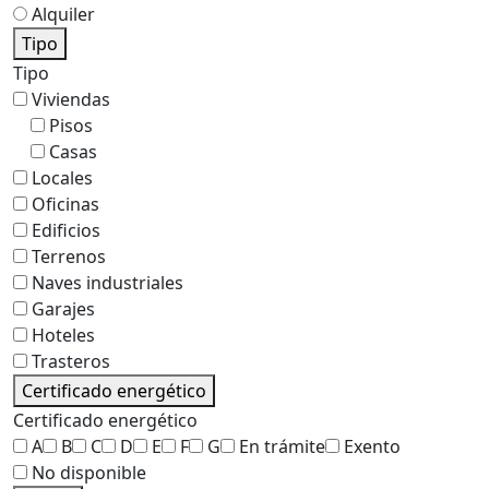
Alquiler
Tipo
Tipo
Viviendas
Pisos
Casas
Locales
Oficinas
Edificios
Terrenos
Naves industriales
Garajes
Hoteles
Trasteros
Certificado energético
Certificado energético
A
B
C
D
E
F
G
En trámite
Exento
No disponible