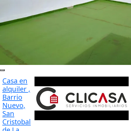
Casa en
alquiler ,
Barrio
Nuevo,
San
Cristobal
de La