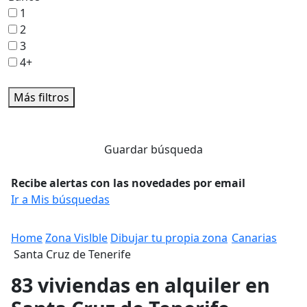
1
2
3
4+
Más filtros
Guardar búsqueda
Recibe alertas con las novedades por email
Ir a Mis búsquedas
Home
Zona Vislble
Dibujar tu propia zona
Canarias
Santa Cruz de Tenerife
83 viviendas en alquiler en