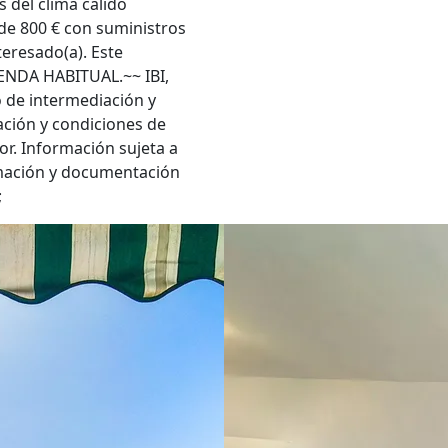
 del clima cálido
 de 800 € con suministros
teresado(a). Este
IENDA HABITUAL.~~ IBI,
o de intermediación y
ación y condiciones de
r. Información sujeta a
rmación y documentación
;