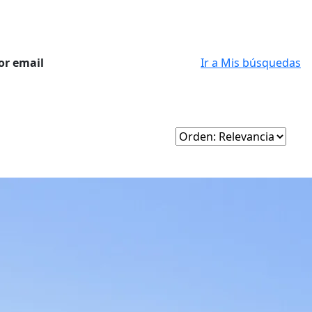
or email
Ir a Mis búsquedas