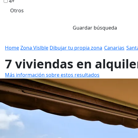
4+
Otros
Guardar búsqueda
Home
Zona Vislble
Dibujar tu propia zona
Canarias
Sant
7 viviendas en alquile
Más información sobre estos resultados