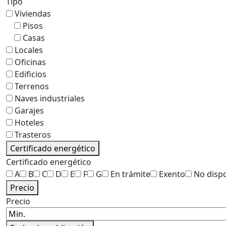
Tipo
Viviendas
Pisos
Casas
Locales
Oficinas
Edificios
Terrenos
Naves industriales
Garajes
Hoteles
Trasteros
Certificado energético
Certificado energético
A
B
C
D
E
F
G
En trámite
Exento
No disp
Precio
Precio