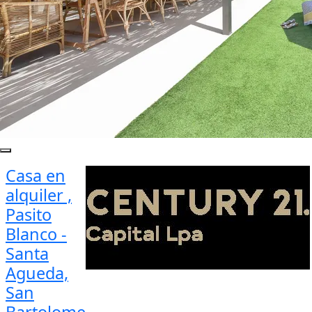
Casa en
alquiler ,
Pasito
Blanco -
Santa
Agueda,
San