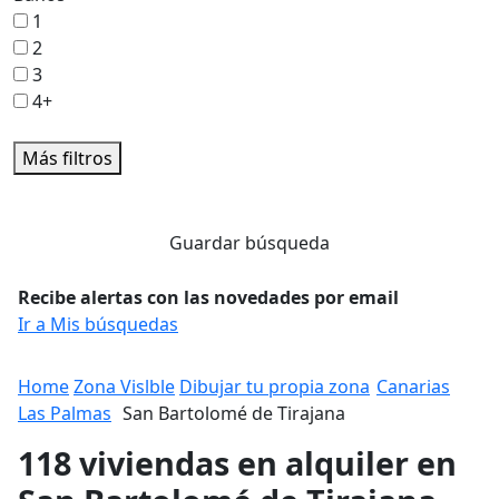
1
2
3
4+
Más filtros
Guardar búsqueda
Recibe alertas con las novedades por email
Ir a Mis búsquedas
Home
Zona Vislble
Dibujar tu propia zona
Canarias
Las Palmas
San Bartolomé de Tirajana
118 viviendas en alquiler en