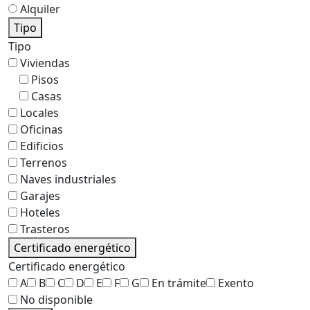
Alquiler
Tipo
Tipo
Viviendas
Pisos
Casas
Locales
Oficinas
Edificios
Terrenos
Naves industriales
Garajes
Hoteles
Trasteros
Certificado energético
Certificado energético
A
B
C
D
E
F
G
En trámite
Exento
No disponible