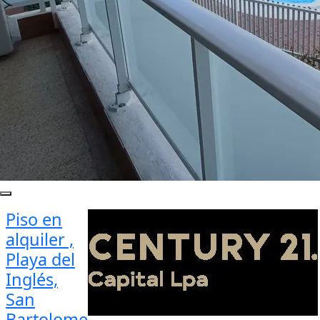
Piso en
alquiler ,
Playa del
Inglés,
San
Bartolome