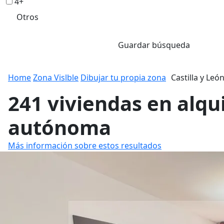
4+
Otros
Guardar búsqueda
Home
Zona Vislble
Dibujar tu propia zona
Castilla y Leó
241 viviendas en alqu
autónoma
Más información sobre estos resultados