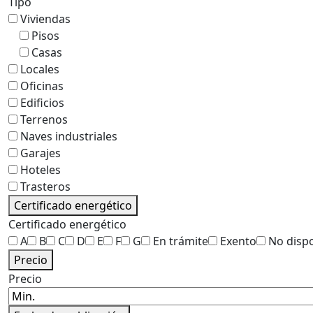
Tipo
Viviendas
Pisos
Casas
Locales
Oficinas
Edificios
Terrenos
Naves industriales
Garajes
Hoteles
Trasteros
Certificado energético
Certificado energético
A
B
C
D
E
F
G
En trámite
Exento
No disp
Precio
Precio