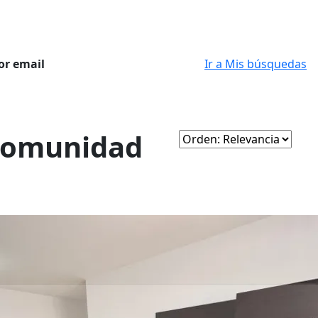
or email
Ir a Mis búsquedas
n comunidad