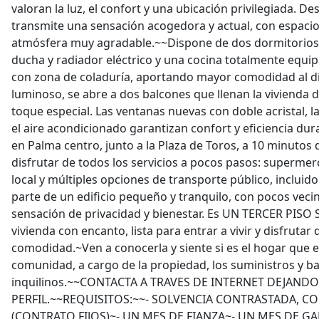
valoran la luz, el confort y una ubicación privilegiada. 
transmite una sensación acogedora y actual, con espaci
atmósfera muy agradable.~~Dispone de dos dormitorios
ducha y radiador eléctrico y una cocina totalmente equ
con zona de coladuría, aportando mayor comodidad al día 
luminoso, se abre a dos balcones que llenan la vivienda d
toque especial. Las ventanas nuevas con doble acristal, l
el aire acondicionado garantizan confort y eficiencia du
en Palma centro, junto a la Plaza de Toros, a 10 minutos
disfrutar de todos los servicios a pocos pasos: superme
local y múltiples opciones de transporte público, incluido
parte de un edificio pequeño y tranquilo, con pocos veci
sensación de privacidad y bienestar. Es UN TERCER PIS
vivienda con encanto, lista para entrar a vivir y disfrutar 
comodidad.~Ven a conocerla y siente si es el hogar que e
comunidad, a cargo de la propiedad, los suministros y ba
inquilinos.~~CONTACTA A TRAVES DE INTERNET DEJAND
PERFIL.~~REQUISITOS:~~- SOLVENCIA CONTRASTADA, CO
(CONTRATO FIJOS)~- UN MES DE FIANZA~- UN MES DE G