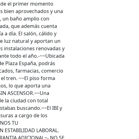
Desde el primer momento
os bien aprovechados y una
, un baño amplio con
ipada, que además cuenta
a día. El salón, cálido y
e luz natural y aportan un
as instalaciones renovadas y
rante todo el año.-~~Ubicada
 de Plaza España, podrás
rcados, farmacias, comercio
 el tren. ~~El piso forma
nos, lo que aporta una
O SIN ASCENSOR.~~Una
de la ciudad con total
stabas buscando.~~El IBI y
suras a cargo de los
ONOS TU
N ESTABILIDAD LABORAL.
ARANTIA ADICIONAL~- NO SE