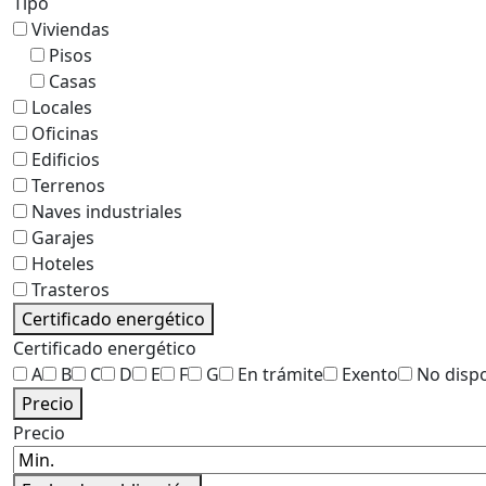
Tipo
Viviendas
Pisos
Casas
Locales
Oficinas
Edificios
Terrenos
Naves industriales
Garajes
Hoteles
Trasteros
Certificado energético
Certificado energético
A
B
C
D
E
F
G
En trámite
Exento
No disp
Precio
Precio