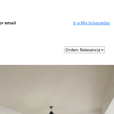
or email
Ir a Mis búsquedas