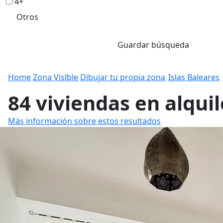
4+
Otros
Guardar búsqueda
Home
Zona Vislble
Dibujar tu propia zona
Islas Baleares
84 viviendas en alqui
Más información sobre estos resultados