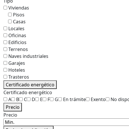
Tipo
Viviendas
Pisos
Casas
Locales
Oficinas
Edificios
Terrenos
Naves industriales
Garajes
Hoteles
Trasteros
Certificado energético
Certificado energético
A
B
C
D
E
F
G
En trámite
Exento
No disp
Precio
Precio