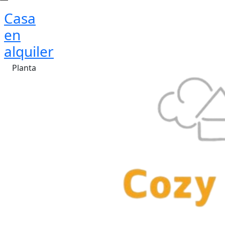
Casa
en
alquiler
Planta