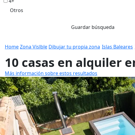
4+
Otros
Guardar búsqueda
Home
Zona Vislble
Dibujar tu propia zona
Islas Baleares
10 casas en alquiler 
Más información sobre estos resultados