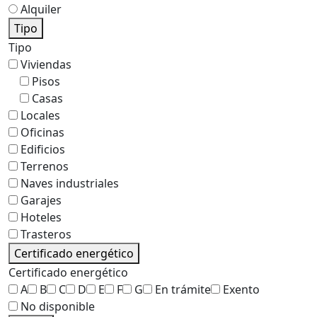
Alquiler
Tipo
Tipo
Viviendas
Pisos
Casas
Locales
Oficinas
Edificios
Terrenos
Naves industriales
Garajes
Hoteles
Trasteros
Certificado energético
Certificado energético
A
B
C
D
E
F
G
En trámite
Exento
No disponible