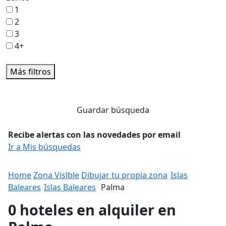
1
2
3
4+
Más filtros
Guardar búsqueda
Recibe alertas con las novedades por email
Ir a Mis búsquedas
Home
Zona Vislble
Dibujar tu propia zona
Islas
Baleares
Islas Baleares
Palma
0 hoteles en alquiler en