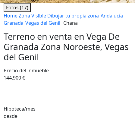
Fotos (17)
Home
Zona Vislble
Dibujar tu propia zona
Andalucía
Granada
Vegas del Genil
Chana
Terreno en venta en Vega De
Granada Zona Noroeste, Vegas
del Genil
Precio del inmueble
144.900 €
Hipoteca/mes
desde