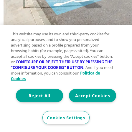
This website may use its own and third-party cookies for
analytical purposes, and to show you personalized
advertising based on a profile prepared from your
browsing habits (for example, pages visited). You can
accept all cookies by pressing the "Accept cookies" button,
or
CONFIGURE OR REJECT THEIR USE BY PRESSING THE
"CONFIGURE YOUR COOKIES" BUTTON.
And if you need
more information, you can consult our
Política de
Simula tu hipoteca
Cookies
Reject All
Accept Cookies
Precio del inmueble
€
Cookies Settings
10.000€
3.000.000€