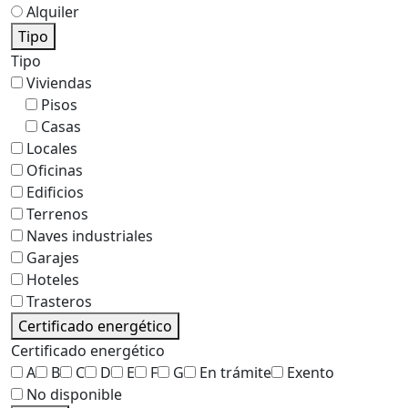
Alquiler
Tipo
Tipo
Viviendas
Pisos
Casas
Locales
Oficinas
Edificios
Terrenos
Naves industriales
Garajes
Hoteles
Trasteros
Certificado energético
Certificado energético
A
B
C
D
E
F
G
En trámite
Exento
No disponible