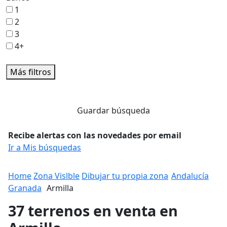
1
2
3
4+
Más filtros
Guardar búsqueda
Recibe alertas con las novedades por email
Ir a Mis búsquedas
Home
Zona Vislble
Dibujar tu propia zona
Andalucía
Granada
Armilla
37 terrenos en venta en