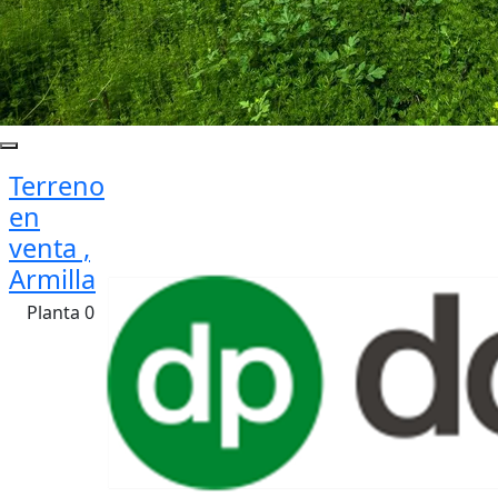
Terreno
en
venta ,
Armilla
Planta 0