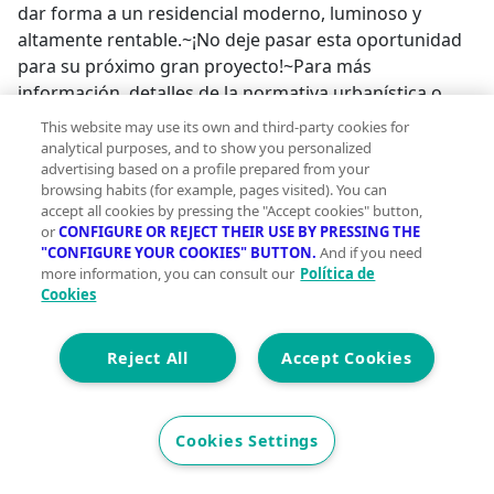
dar forma a un residencial moderno, luminoso y
altamente rentable.~¡No deje pasar esta oportunidad
para su próximo gran proyecto!~Para más
información, detalles de la normativa urbanística o
concertar una visita al emplazamiento, no dude en
This website may use its own and third-party cookies for
ponerse en contacto con nosotros.;
analytical purposes, and to show you personalized
advertising based on a profile prepared from your
browsing habits (for example, pages visited). You can
accept all cookies by pressing the "Accept cookies" button,
or
CONFIGURE OR REJECT THEIR USE BY PRESSING THE
"CONFIGURE YOUR COOKIES" BUTTON.
And if you need
more information, you can consult our
Política de
Cookies
Reject All
Accept Cookies
Cookies Settings