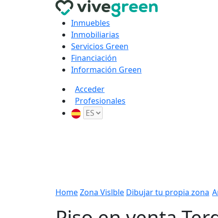
Inmuebles
Inmobiliarias
Servicios Green
Financiación
Información Green
Acceder
Profesionales
Home
Zona Vislble
Dibujar tu propia zona
A
Piso en venta Ter