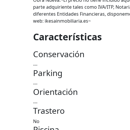
Obra Nueva.~El precio no tiene incluido aqu
parte adquiriente tales como IVA/ITP, Notar
diferentes Entidades Financieras, disponemos
web: ikesainmobiliaria.es~
Características
Conservación
---
Parking
---
Orientación
---
Trastero
No
Piscina