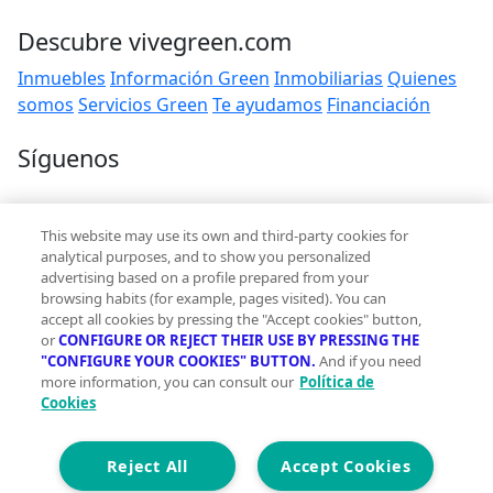
Descubre vivegreen.com
Inmuebles
Información Green
Inmobiliarias
Quienes
somos
Servicios Green
Te ayudamos
Financiación
Síguenos
Contacto
This website may use its own and third-party cookies for
hola@vivegreen.com
analytical purposes, and to show you personalized
advertising based on a profile prepared from your
browsing habits (for example, pages visited). You can
accept all cookies by pressing the "Accept cookies" button,
or
CONFIGURE OR REJECT THEIR USE BY PRESSING THE
"CONFIGURE YOUR COOKIES" BUTTON.
And if you need
more information, you can consult our
Política de
Aviso Legal
Cookies
Condiciones de uso
Politica de privacidad
Política de cookies
Reject All
Accept Cookies
Accesibilidad