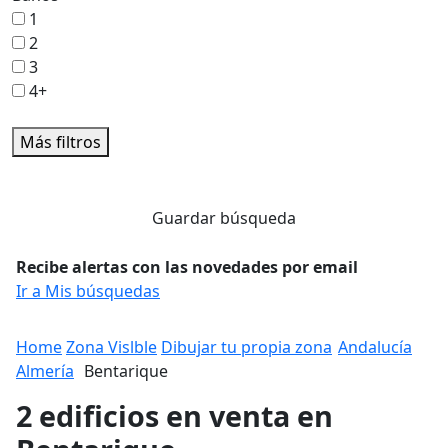
1
2
3
4+
Más filtros
Guardar búsqueda
Recibe alertas con las novedades por email
Ir a Mis búsquedas
Home
Zona Vislble
Dibujar tu propia zona
Andalucía
Almería
Bentarique
2 edificios en venta en