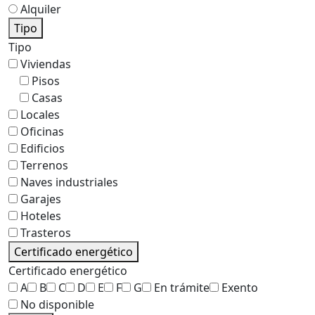
Alquiler
Tipo
Tipo
Viviendas
Pisos
Casas
Locales
Oficinas
Edificios
Terrenos
Naves industriales
Garajes
Hoteles
Trasteros
Certificado energético
Certificado energético
A
B
C
D
E
F
G
En trámite
Exento
No disponible