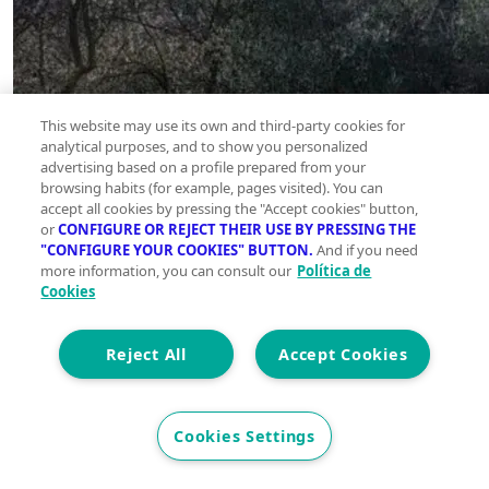
This website may use its own and third-party cookies for
analytical purposes, and to show you personalized
advertising based on a profile prepared from your
browsing habits (for example, pages visited). You can
accept all cookies by pressing the "Accept cookies" button,
or
CONFIGURE OR REJECT THEIR USE BY PRESSING THE
"CONFIGURE YOUR COOKIES" BUTTON.
And if you need
more information, you can consult our
Política de
Cookies
Reject All
Accept Cookies
Cookies Settings