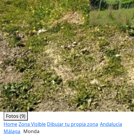
Fotos (9)
Home
Zona Vislble
Dibujar tu propia zona
Andalucía
Málaga
Monda