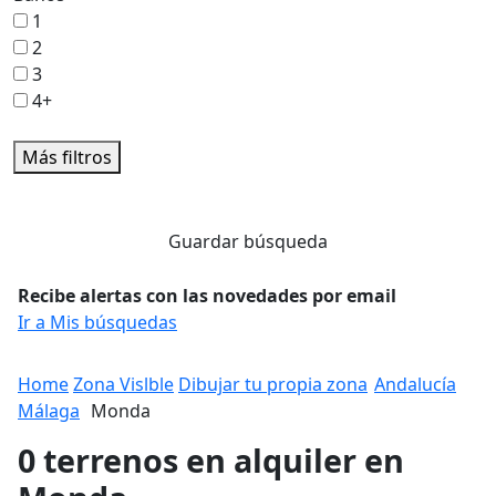
1
2
3
4+
Más filtros
Guardar búsqueda
Recibe alertas con las novedades por email
Ir a Mis búsquedas
Home
Zona Vislble
Dibujar tu propia zona
Andalucía
Málaga
Monda
0 terrenos en alquiler en