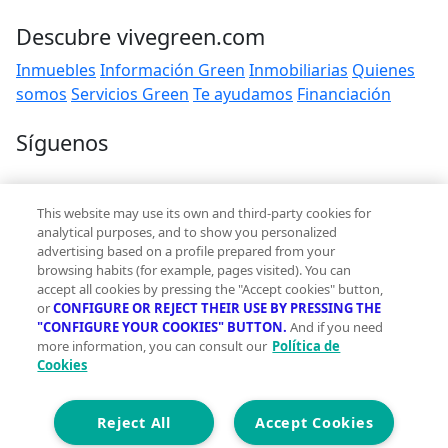
Descubre vivegreen.com
Inmuebles
Información Green
Inmobiliarias
Quienes
somos
Servicios Green
Te ayudamos
Financiación
Síguenos
Contacto
This website may use its own and third-party cookies for
hola@vivegreen.com
analytical purposes, and to show you personalized
advertising based on a profile prepared from your
browsing habits (for example, pages visited). You can
accept all cookies by pressing the "Accept cookies" button,
or
CONFIGURE OR REJECT THEIR USE BY PRESSING THE
"CONFIGURE YOUR COOKIES" BUTTON.
And if you need
more information, you can consult our
Política de
Aviso Legal
Cookies
Condiciones de uso
Politica de privacidad
Política de cookies
Reject All
Accept Cookies
Accesibilidad