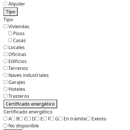
Alquiler
Tipo
Tipo
Viviendas
Pisos
Casas
Locales
Oficinas
Edificios
Terrenos
Naves industriales
Garajes
Hoteles
Trasteros
Certificado energético
Certificado energético
A
B
C
D
E
F
G
En trámite
Exento
No disponible