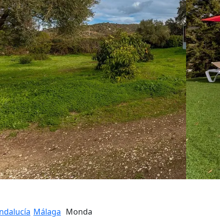
ndalucía
Málaga
Monda