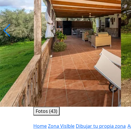
Fotos (43)
Home
Zona Vislble
Dibujar tu propia zona
A