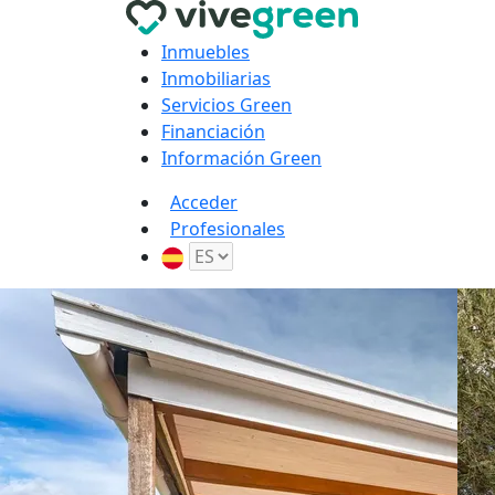
Inmuebles
Inmobiliarias
Servicios Green
Financiación
Información Green
Acceder
Profesionales