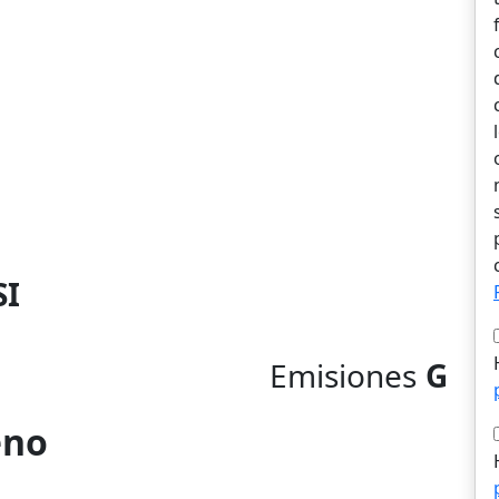
SI
Emisiones
G
eno