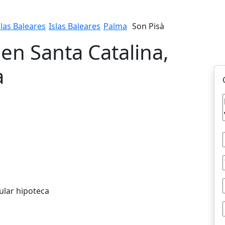
slas Baleares
Islas Baleares
Palma
Son Pisà
 en Santa Catalina,
a
ular hipoteca