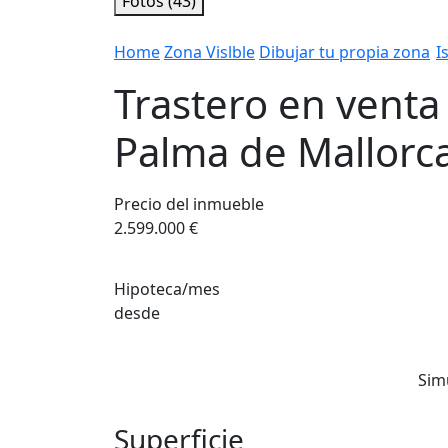
Fotos (43)
Home
Zona Vislble
Dibujar tu propia zona
I
Trastero en venta
Palma de Mallorc
Precio del inmueble
2.599.000 €
Hipoteca/mes
desde
Sim
Superficie