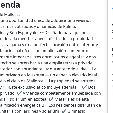
vienda
de Mallorca
 una oportunidad única de adquirir una vivienda
as más cotizadas y dinámicas de Palma,
lina y Son Espanyolet.~~Diseñado para quienes
tilo de vida mediterráneo sofisticado, la propiedad
alta gama y una perfecta conexión entre interior y
anta principal ofrece un amplio salón-comedor de
mente integrada, tres dormitorios elegantes y dos
techo se abren hacia una amplia terraza privada,
nterior con abundante luz durante todo el día.~~La
ium privado en la azotea — un espacio elevado ideal
 bajo el cielo de Mallorca.~~La propiedad se entrega
ivir.~~Este exclusivo ático incluye además:~~✔ Dos
o privado~✔ Vivienda completamente amueblada con
da + solárium en azotea~✔ Materiales de alta
ificación energética B~~Los residentes disfrutan de
itaria con jardines y solárium~✔ Gimnasio