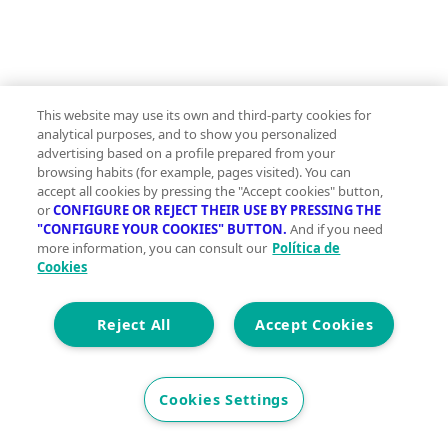
This website may use its own and third-party cookies for
analytical purposes, and to show you personalized
advertising based on a profile prepared from your
browsing habits (for example, pages visited). You can
accept all cookies by pressing the "Accept cookies" button,
or
CONFIGURE OR REJECT THEIR USE BY PRESSING THE
"CONFIGURE YOUR COOKIES" BUTTON.
And if you need
more information, you can consult our
Política de
Cookies
Trastero en venta Manacor
Planta Ground floor
Reject All
Accept Cookies
2
Cookies Settings
66 m
Construidos