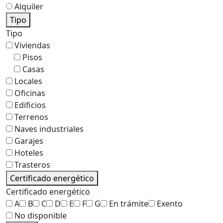
Alquiler
Tipo
Tipo
Viviendas
Pisos
Casas
Locales
Oficinas
Edificios
Terrenos
Naves industriales
Garajes
Hoteles
Trasteros
Certificado energético
Certificado energético
A
B
C
D
E
F
G
En trámite
Exento
No disponible