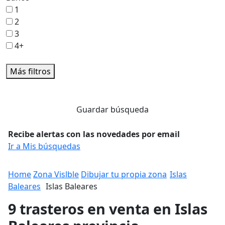
1
2
3
4+
Más filtros
Guardar búsqueda
Recibe alertas con las novedades por email
Ir a Mis búsquedas
Home
Zona Vislble
Dibujar tu propia zona
Islas
Baleares
Islas Baleares
9 trasteros en venta en Islas