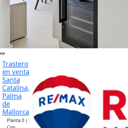
Trastero
en venta
Santa
Catalina,
Palma
de
Mallorca
Planta 0 |
Con