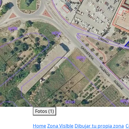
Fotos (1)
Home
Zona Vislble
Dibujar tu propia zona
C