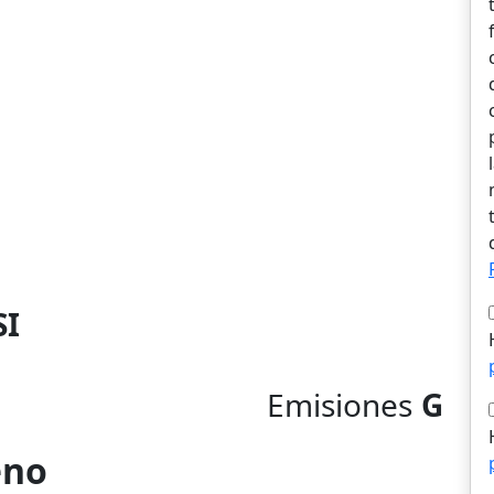
SI
Emisiones
G
eno