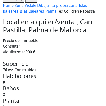
Home
Zona Vislble
Dibujar tu propia zona
Islas
Baleares
Islas Baleares
Palma
es Coll d'en Rabassa
Local en alquiler/venta , Can
Pastilla, Palma de Mallorca
Precio del inmueble
Consultar
Alquiler/mes
900 €
Superficie
2
76 m
Construidos
Habitaciones
0
Baños
2
Planta