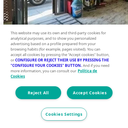
This website may use its own and third-party cookies for
analytical purposes, and to show you personalized
advertising based on a profile prepared from your
browsing habits (for example, pages visited). You can
accept all cookies by pressing the "Accept cookies" button,
or
CONFIGURE OR REJECT THEIR USE BY PRESSING THE
"CONFIGURE YOUR COOKIES" BUTTON.
And if you need
more information, you can consult our
Política de
Cookies
Reject All
Accept Cookies
Cookies Settings