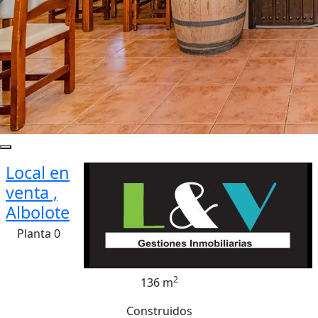
Local en
venta ,
Albolote
Planta 0
2
136 m
Construidos