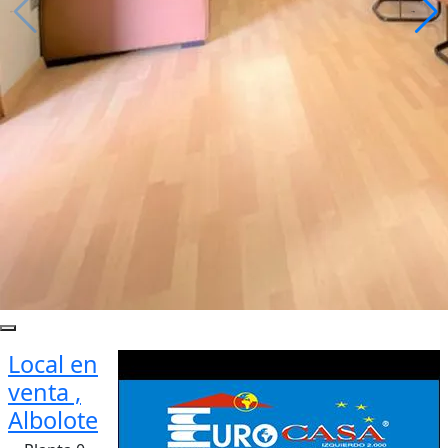
Local en
venta ,
Albolote