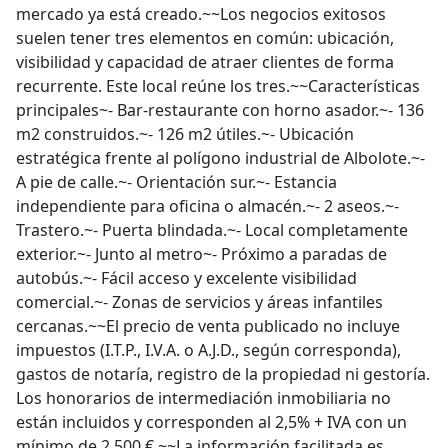
mercado ya está creado.~~Los negocios exitosos
suelen tener tres elementos en común: ubicación,
visibilidad y capacidad de atraer clientes de forma
recurrente. Este local reúne los tres.~~Características
principales~- Bar-restaurante con horno asador.~- 136
m2 construidos.~- 126 m2 útiles.~- Ubicación
estratégica frente al polígono industrial de Albolote.~-
A pie de calle.~- Orientación sur.~- Estancia
independiente para oficina o almacén.~- 2 aseos.~-
Trastero.~- Puerta blindada.~- Local completamente
exterior.~- Junto al metro~- Próximo a paradas de
autobús.~- Fácil acceso y excelente visibilidad
comercial.~- Zonas de servicios y áreas infantiles
cercanas.~~El precio de venta publicado no incluye
impuestos (I.T.P., I.V.A. o A.J.D., según corresponda),
gastos de notaría, registro de la propiedad ni gestoría.
Los honorarios de intermediación inmobiliaria no
están incluidos y corresponden al 2,5% + IVA con un
mínimo de 2.500 €.~~La información facilitada es