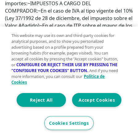
importes:~IMPUESTOS A CARGO DEL
COMPRADOR:~En el caso de IVA al tipo vigente del 10%
(Ley 37/1992 de 28 de diciembre, del impuesto sobre el
Valor Añadido)~En el caso de ITP sobre el mayor de los
valores entre el precio de venta o el de referencia
This website may use its own and third-party cookies for
catastral oscilando entre el 7% y el 2% en función de
analytical purposes, and to show you personalized
las condiciones del comprador, todo ello de acuerdo
advertising based on a profile prepared from your
browsing habits (for example, pages visited). You can
con (Real Decreto Legislativo 1/1993, de 24 de
accept all cookies by pressing the "Accept cookies" button,
septiembre, por el que se aprueba el Texto refundido
or
CONFIGURE OR REJECT THEIR USE BY PRESSING THE
la Ley del Impuesto sobre Transmisiones
"CONFIGURE YOUR COOKIES" BUTTON.
And if you need
more information, you can consult our
Política de
Patrimoniales y Actos Jurídicos
Cookies
Documentados)~NOTARIA Y REGISTRO: Son gastos
sometidos a arancel, si bien su coste estimado puede
oscilar para la notaría en un precio de entre 600€ o
Reject All
Accept Cookies
300€ y en el caso del registro en un precio de entre
200€ y 450€ (Real Decreto 1426/1989 de 17 de
noviembre, por el que se aprueba el Arancel de los
Cookies Settings
Notarios y Real Decreto 1427/1989 de 17 de
noviembre, por el que se aprueba el Arancel de los