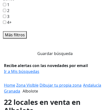
1
2
3
4+
Más filtros
Guardar búsqueda
Recibe alertas con las novedades por email
Ir a Mis búsquedas
Home
Zona Vislble
Dibujar tu propia zona
Andalucía
Granada
Albolote
22 locales en venta en