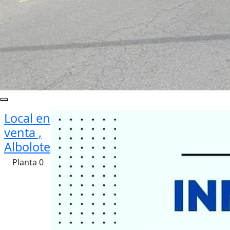
Local en
venta ,
Albolote
Planta 0