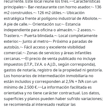
recurrente. Este local reúne los tres.~~Características
principales~- Bar-restaurante con horno asador.~- 136
m2 construidos.~- 126 m2 útiles.~- Ubicación
estratégica frente al polígono industrial de Albolote.~-
A pie de calle.~- Orientación sur.~- Estancia
independiente para oficina o almacén.~- 2 aseos.~-
Trastero.~- Puerta blindada.~- Local completamente
exterior.~- Junto al metro~- Próximo a paradas de
autobús.~- Fácil acceso y excelente visibilidad
comercial.~- Zonas de servicios y áreas infantiles
cercanas.~~El precio de venta publicado no incluye
impuestos (I.T.P., I.V.A. o A.J.D., según corresponda),
gastos de notaría, registro de la propiedad ni gestoría.
Los honorarios de intermediación inmobiliaria no
están incluidos y corresponden al 2,5% + IVA con un
mínimo de 2.500 €.~~La información facilitada es
orientativa y no tiene carácter contractual. Los datos,
superficies y planos pueden haber sufrido variaciones;
se recomienda al interesado realizar las