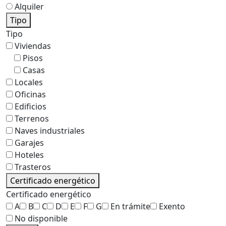
Alquiler
Tipo
Tipo
Viviendas
Pisos
Casas
Locales
Oficinas
Edificios
Terrenos
Naves industriales
Garajes
Hoteles
Trasteros
Certificado energético
Certificado energético
A
B
C
D
E
F
G
En trámite
Exento
No disponible