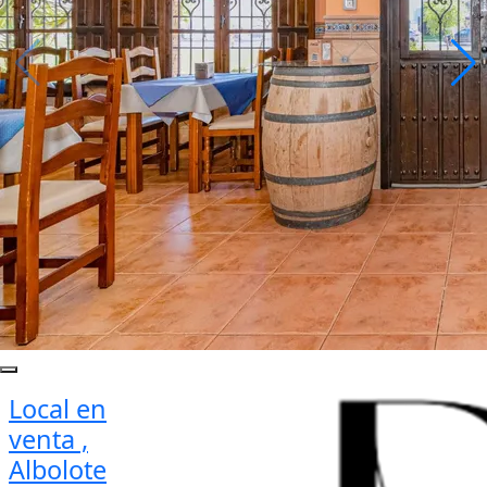
Local en
venta ,
Albolote