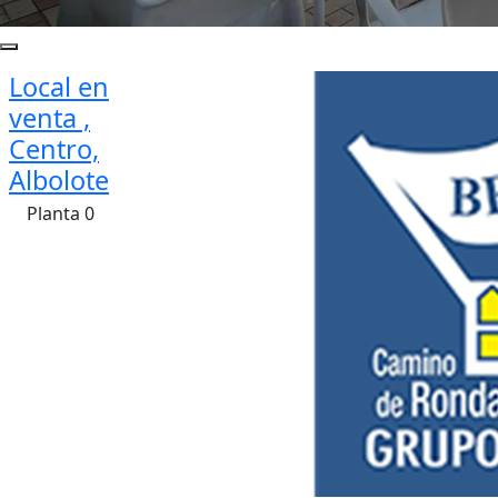
Local en
venta ,
Centro,
Albolote
Planta 0