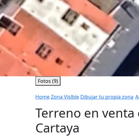
Fotos (9)
Home
Zona Vislble
Dibujar tu propia zona
A
Terreno en venta e
Cartaya