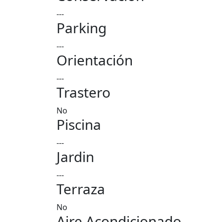
---
Parking
---
Orientación
---
Trastero
No
Piscina
---
Jardin
---
Terraza
No
Aire Acondicionado