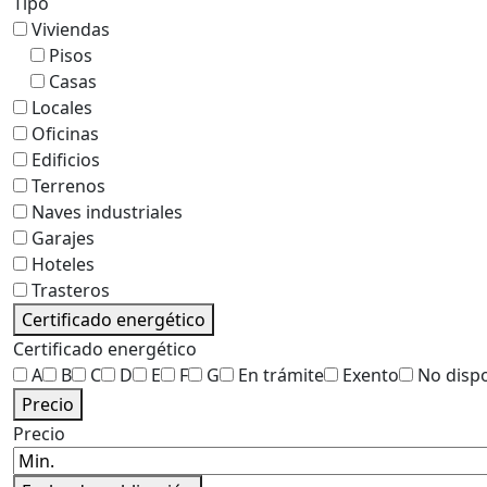
Tipo
Viviendas
Pisos
Casas
Locales
Oficinas
Edificios
Terrenos
Naves industriales
Garajes
Hoteles
Trasteros
Certificado energético
Certificado energético
A
B
C
D
E
F
G
En trámite
Exento
No disp
Precio
Precio