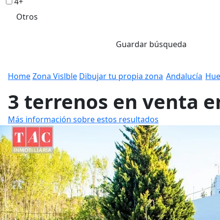
4+
Otros
Guardar búsqueda
Home
Zona Vislble
Dibujar tu propia zona
Andalucía
Hue
3 terrenos en venta e
Más información sobre estos resultados