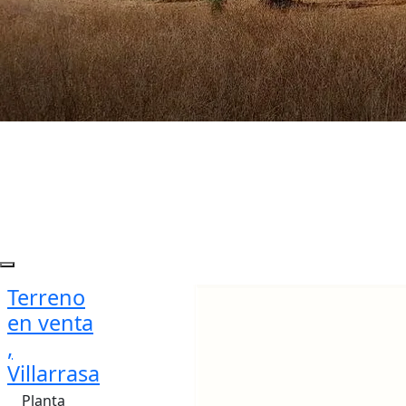
Terreno
en venta
,
Villarrasa
Planta