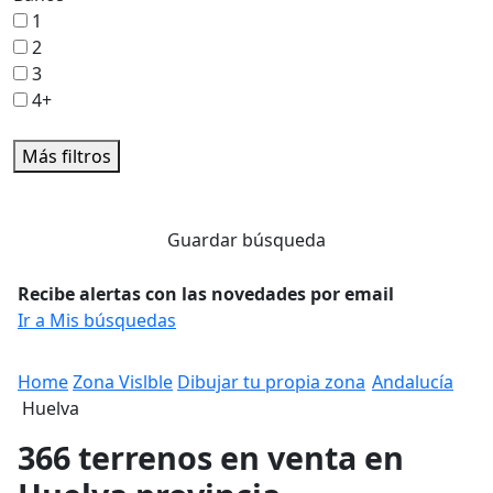
1
2
3
4+
Más filtros
Guardar búsqueda
Recibe alertas con las novedades por email
Ir a Mis búsquedas
Home
Zona Vislble
Dibujar tu propia zona
Andalucía
Huelva
366 terrenos en venta en