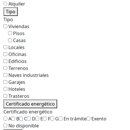
Alquiler
Tipo
Tipo
Viviendas
Pisos
Casas
Locales
Oficinas
Edificios
Terrenos
Naves industriales
Garajes
Hoteles
Trasteros
Certificado energético
Certificado energético
A
B
C
D
E
F
G
En trámite
Exento
No disponible