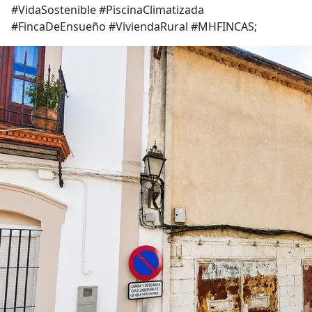
#VidaSostenible #PiscinaClimatizada
#FincaDeEnsueño #ViviendaRural #MHFINCAS;