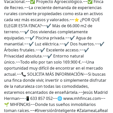
Vacacional.~~✅ Proyecto Agroecológico.~~✅ Finca
de Recreo.~~La creciente demanda de experiencias
rurales convierte propiedades como esta en activos
cada vez más escasos y valorados.~~⭐ ¿POR QUÉ
ELEGIR ESTA FINCA?~~✔ Más de 66.000 m2 de
terreno.~~✔ Dos viviendas completamente
equipadas.~~✔ Piscina privada.~~✔ Agua de
manantial.~~✔ Luz eléctrica.~~✔ Dos huertos.~~✔
Árboles frutales.~~✔ Excelente acceso.~~✔
Privacidad absoluta.~~✔ Entorno natural
único.~~Todo ello por tan solo 169.900 €.~~Una
oportunidad muy difícil de encontrar en el mercado
actual.~~📞 SOLICITA MÁS INFORMACIÓN~~Si buscas
una finca donde vivir, invertir o simplemente disfrutar
de la naturaleza con todas las comodidades,
estaremos encantados de enseñártela.~~Jesús Madrid
Herman~~📲 633 857 052~~🌐 www.mhfincas.com~~
🌱 MHFINCAS~~Donde tus sueños inmobiliarios
toman raíces.~~#InversiónInteligente #ZalameaLaReal