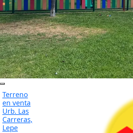
Terreno
en venta
Urb. Las
Carreras,
Lepe