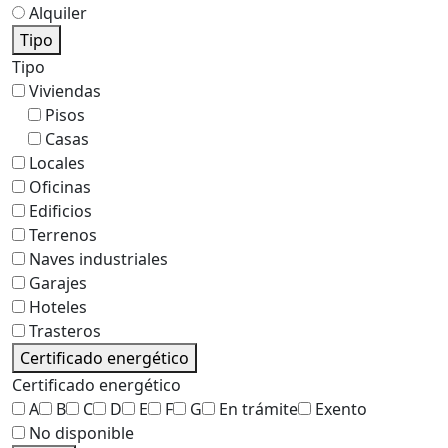
Alquiler
Tipo
Tipo
Viviendas
Pisos
Casas
Locales
Oficinas
Edificios
Terrenos
Naves industriales
Garajes
Hoteles
Trasteros
Certificado energético
Certificado energético
A
B
C
D
E
F
G
En trámite
Exento
No disponible