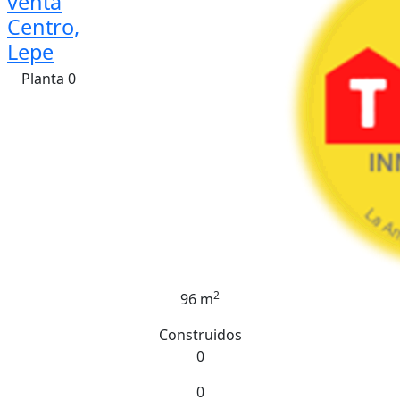
venta
Centro,
Lepe
Planta 0
2
96 m
Construidos
0
0