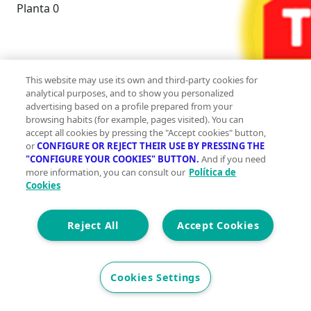
Planta 0
This website may use its own and third-party cookies for
analytical purposes, and to show you personalized
advertising based on a profile prepared from your
browsing habits (for example, pages visited). You can
accept all cookies by pressing the "Accept cookies" button,
or
CONFIGURE OR REJECT THEIR USE BY PRESSING THE
"CONFIGURE YOUR COOKIES" BUTTON.
And if you need
more information, you can consult our
Política de
2
162 m
Cookies
Construidos
0
Reject All
Accept Cookies
0
Cookies Settings
Et. Energética
Cons.
G
Precio