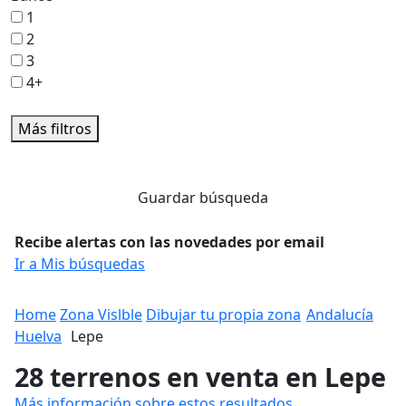
1
2
3
4+
Más filtros
Guardar búsqueda
Recibe alertas con las novedades por email
Ir a Mis búsquedas
Home
Zona Vislble
Dibujar tu propia zona
Andalucía
Huelva
Lepe
28 terrenos en venta en Lepe
Más información sobre estos resultados