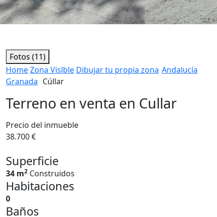
Fotos (11)
Home
Zona Vislble
Dibujar tu propia zona
Andalucía
Granada
Cúllar
Terreno en venta en Cullar
Precio del inmueble
38.700 €
Superficie
2
34 m
Construidos
Habitaciones
0
Baños