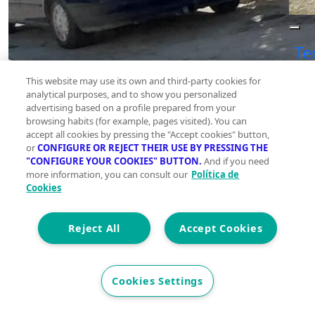
Te
This website may use its own and third-party cookies for
analytical purposes, and to show you personalized
advertising based on a profile prepared from your
browsing habits (for example, pages visited). You can
accept all cookies by pressing the "Accept cookies" button,
or
CONFIGURE OR REJECT THEIR USE BY PRESSING THE
"CONFIGURE YOUR COOKIES" BUTTON.
And if you need
more information, you can consult our
Política de
Cookies
Reject All
Accept Cookies
Se
en
Cookies Settings
ti
la