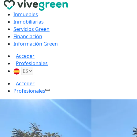
Inmuebles
Inmobiliarias
Servicios Green
Financiación
Información Green
Acceder
Profesionales
Acceder
Profesionales