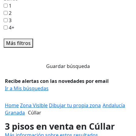
1
2
3
4+
Más filtros
Guardar búsqueda
Recibe alertas con las novedades por email
Ir a Mis búsquedas
Home
Zona Vislble
Dibujar tu propia zona
Andalucía
Granada
Cúllar
3 pisos en venta en Cúllar
Más información sobre estos resultados