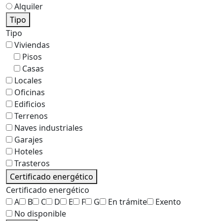
Alquiler
Tipo
Tipo
Viviendas
Pisos
Casas
Locales
Oficinas
Edificios
Terrenos
Naves industriales
Garajes
Hoteles
Trasteros
Certificado energético
Certificado energético
A
B
C
D
E
F
G
En trámite
Exento
No disponible