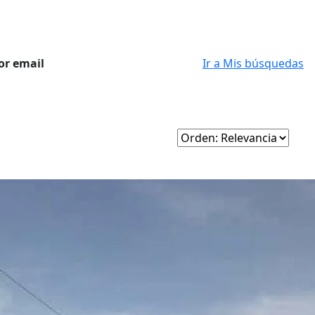
or email
Ir a Mis búsquedas