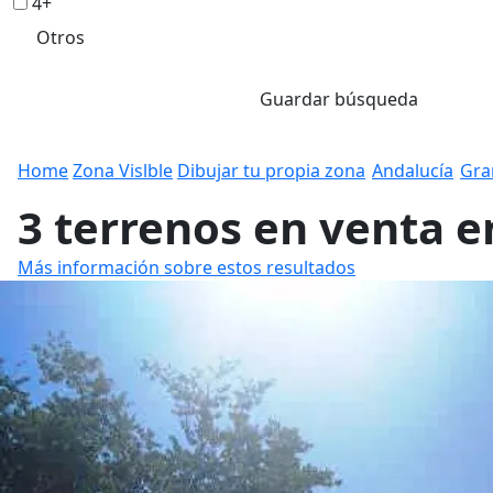
4+
Otros
Guardar búsqueda
Home
Zona Vislble
Dibujar tu propia zona
Andalucía
Gra
3 terrenos en venta e
Más información sobre estos resultados