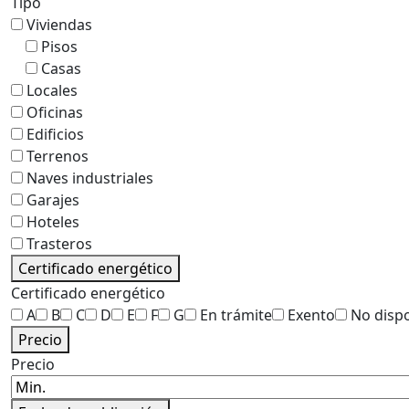
Tipo
Viviendas
Pisos
Casas
Locales
Oficinas
Edificios
Terrenos
Naves industriales
Garajes
Hoteles
Trasteros
Certificado energético
Certificado energético
A
B
C
D
E
F
G
En trámite
Exento
No disp
Precio
Precio