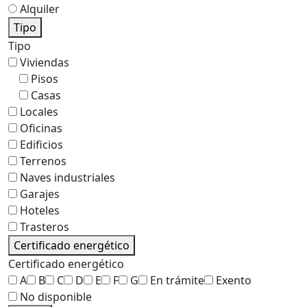
Alquiler
Tipo
Tipo
Viviendas
Pisos
Casas
Locales
Oficinas
Edificios
Terrenos
Naves industriales
Garajes
Hoteles
Trasteros
Certificado energético
Certificado energético
A
B
C
D
E
F
G
En trámite
Exento
No disponible