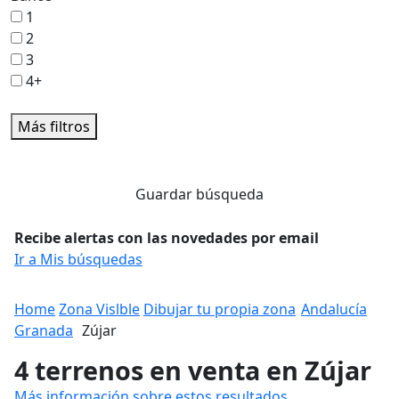
1
2
3
4+
Más filtros
Guardar búsqueda
Recibe alertas con las novedades por email
Ir a Mis búsquedas
Home
Zona Vislble
Dibujar tu propia zona
Andalucía
Granada
Zújar
4 terrenos en venta en Zújar
Más información sobre estos resultados