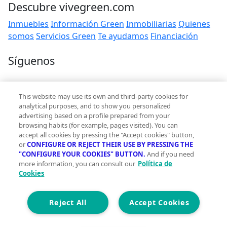
Descubre vivegreen.com
Inmuebles
Información Green
Inmobiliarias
Quienes
somos
Servicios Green
Te ayudamos
Financiación
Síguenos
Contacto
This website may use its own and third-party cookies for
hola@vivegreen.com
analytical purposes, and to show you personalized
advertising based on a profile prepared from your
browsing habits (for example, pages visited). You can
accept all cookies by pressing the "Accept cookies" button,
or
CONFIGURE OR REJECT THEIR USE BY PRESSING THE
"CONFIGURE YOUR COOKIES" BUTTON.
And if you need
more information, you can consult our
Política de
Aviso Legal
Cookies
Condiciones de uso
Politica de privacidad
Política de cookies
Reject All
Accept Cookies
Accesibilidad