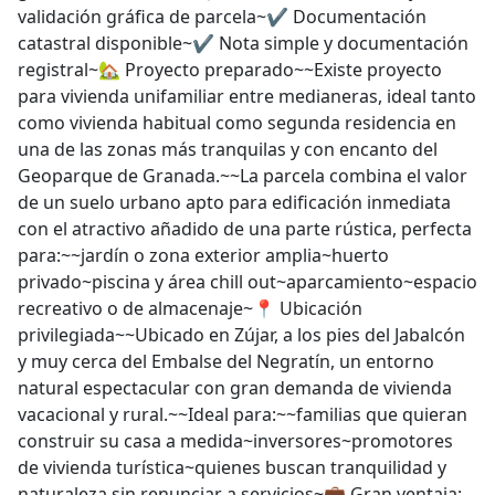
validación gráfica de parcela~✔️ Documentación
catastral disponible~✔️ Nota simple y documentación
registral~🏡 Proyecto preparado~~Existe proyecto
para vivienda unifamiliar entre medianeras, ideal tanto
como vivienda habitual como segunda residencia en
una de las zonas más tranquilas y con encanto del
Geoparque de Granada.~~La parcela combina el valor
de un suelo urbano apto para edificación inmediata
con el atractivo añadido de una parte rústica, perfecta
para:~~jardín o zona exterior amplia~huerto
privado~piscina y área chill out~aparcamiento~espacio
recreativo o de almacenaje~📍 Ubicación
privilegiada~~Ubicado en Zújar, a los pies del Jabalcón
y muy cerca del Embalse del Negratín, un entorno
natural espectacular con gran demanda de vivienda
vacacional y rural.~~Ideal para:~~familias que quieran
construir su casa a medida~inversores~promotores
de vivienda turística~quienes buscan tranquilidad y
naturaleza sin renunciar a servicios~💼 Gran ventaja: