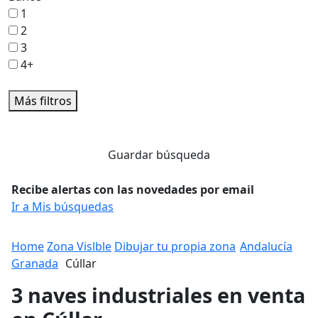
1
2
3
4+
Más filtros
Guardar búsqueda
Recibe alertas con las novedades por email
Ir a Mis búsquedas
Home
Zona Vislble
Dibujar tu propia zona
Andalucía
Granada
Cúllar
3 naves industriales en venta