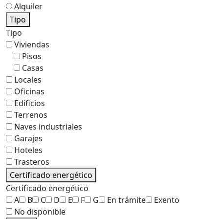
Alquiler
Tipo
Tipo
Viviendas
Pisos
Casas
Locales
Oficinas
Edificios
Terrenos
Naves industriales
Garajes
Hoteles
Trasteros
Certificado energético
Certificado energético
A
B
C
D
E
F
G
En trámite
Exento
No disponible