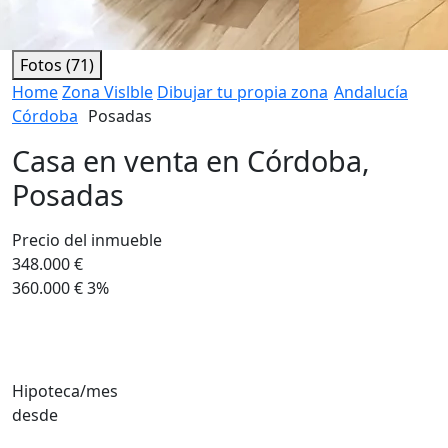
Fotos (71)
Home
Zona Vislble
Dibujar tu propia zona
Andalucía
Córdoba
Posadas
Casa en venta en Córdoba,
Posadas
Precio del inmueble
348.000 €
360.000 €
3%
Hipoteca/mes
desde