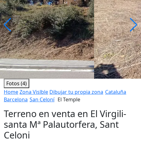
Fotos (4)
Home
Zona Vislble
Dibujar tu propia zona
Cataluña
Barcelona
San Celoní
El Temple
Terreno en venta en El Virgili-
santa Mª Palautorfera, Sant
Celoni