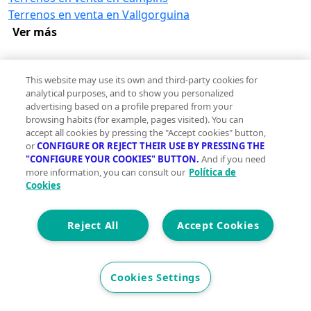
Terrenos en venta en Vallgorguina
Ver más
Descubre más terrenos en Santa Maria
This website may use its own and third-party cookies for
de Palautordera
analytical purposes, and to show you personalized
Terrenos en venta en El Temple, Santa Maria de
advertising based on a profile prepared from your
Palautordera
browsing habits (for example, pages visited). You can
accept all cookies by pressing the "Accept cookies" button,
or
CONFIGURE OR REJECT THEIR USE BY PRESSING THE
Otros inmuebles en venta en San
"CONFIGURE YOUR COOKIES" BUTTON.
And if you need
Celoní
more information, you can consult our
Política de
Cookies
Pisos en venta en San Celoní
Casas en venta en San Celoní
Locales en venta en San Celoní
Reject All
Accept Cookies
Oficinas en venta en San Celoní
Edificios en venta en San Celoní
Naves industriales en venta en San Celoní
Cookies Settings
Garajes en venta en San Celoní
Hoteles en venta en San Celoní