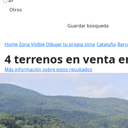
4+
Otros
Guardar búsqueda
Home
Zona Vislble
Dibujar tu propia zona
Cataluña
Barc
4 terrenos en venta e
Más información sobre estos resultados