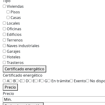
Tipo
Viviendas
Pisos
Casas
Locales
Oficinas
Edificios
Terrenos
Naves industriales
Garajes
Hoteles
Trasteros
Certificado energético
Certificado energético
A
B
C
D
E
F
G
En trámite
Exento
No disp
Precio
Precio