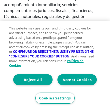
acompañamiento inmobiliario; servicios
complementarios jurídicos, fiscales, financieros,
técnicos, notariales, registrales y de gestión
documental coordinados, cuando proceda, a través de
colaboradores especializados. Tipo: segunda mano ·
This website may use its own and third-party cookies for
analytical purposes, and to show you personalized
Estado: buen estado Superficie: 763,78 m construidos
advertising based on a profile prepared from your
en total (639,08 m entre vivienda principal, marquesina
browsing habits (for example, pages visited). You can
y anexo; squash 77 m y piscina 47,70 m ); 516,52 m
accept all cookies by pressing the "Accept cookies" button,
útiles de vivienda Calificación urbanística: Clave Zona 7
or
CONFIGURE OR REJECT THEIR USE BY PRESSING THE
"CONFIGURE YOUR COOKIES" BUTTON.
And if you need
PEPM Boscos del Montnegre, uso residencial Cédula:
more information, you can consult our
Política de
ref. CHB046613XX001 · CEE: consumo E / emisiones E,
Cookies
ref. KNGQ6L6LX Impuestos: ITP según normativa;
notaría, registro y gestoría no incluidos, a cargo del
Reject All
Accept Cookies
comprador Gran tenedor: no Información sujeta a
verificación documental, registral, catastral y
urbanística.Número API: A14493, número registro: ;
Cookies Settings