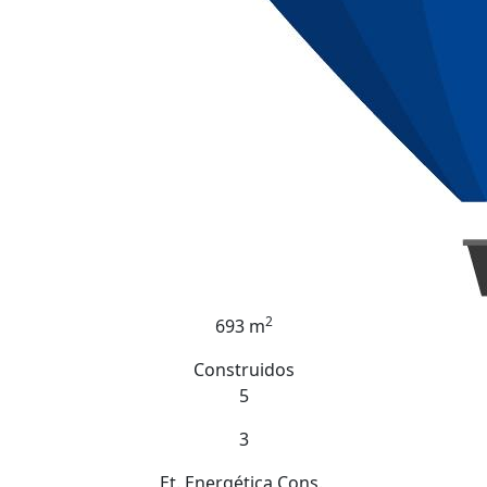
2
693 m
Construidos
5
3
Et. Energética
Cons.