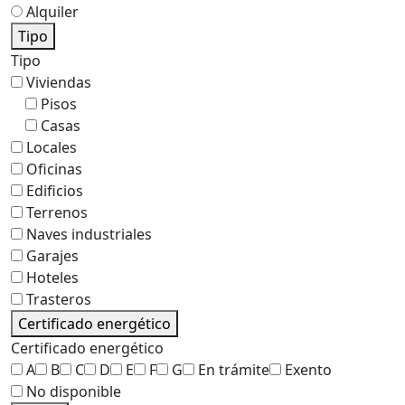
Alquiler
Tipo
Tipo
Viviendas
Pisos
Casas
Locales
Oficinas
Edificios
Terrenos
Naves industriales
Garajes
Hoteles
Trasteros
Certificado energético
Certificado energético
A
B
C
D
E
F
G
En trámite
Exento
No disponible