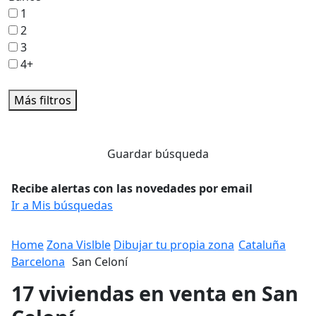
1
2
3
4+
Más filtros
Guardar búsqueda
Recibe alertas con las novedades por email
Ir a Mis búsquedas
Home
Zona Vislble
Dibujar tu propia zona
Cataluña
Barcelona
San Celoní
17 viviendas en venta en San