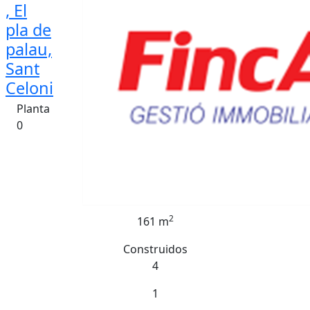
, El
pla de
palau,
Sant
Celoni
Planta
0
2
161 m
Construidos
4
1