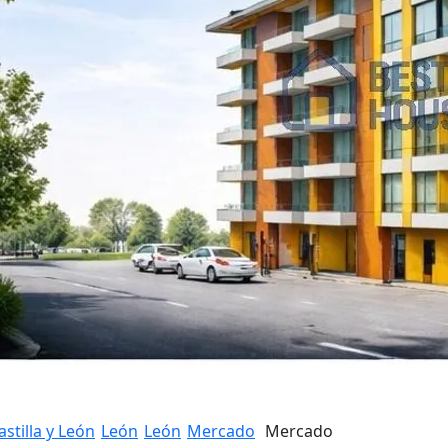
astilla y León
León
León
Mercado
Mercado