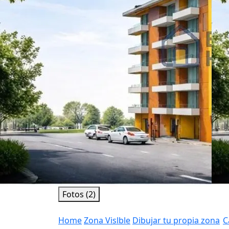
Fotos (2)
Home
Zona Vislble
Dibujar tu propia zona
C