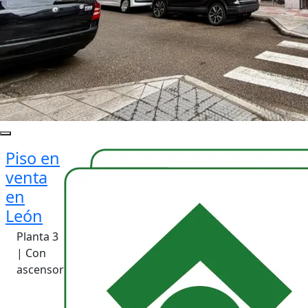
Piso en
venta
en
León
Planta 3
| Con
ascensor