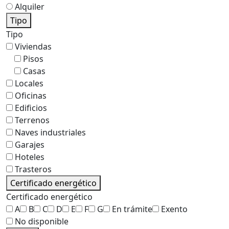
Alquiler
Tipo
Tipo
Viviendas
Pisos
Casas
Locales
Oficinas
Edificios
Terrenos
Naves industriales
Garajes
Hoteles
Trasteros
Certificado energético
Certificado energético
A
B
C
D
E
F
G
En trámite
Exento
No disponible