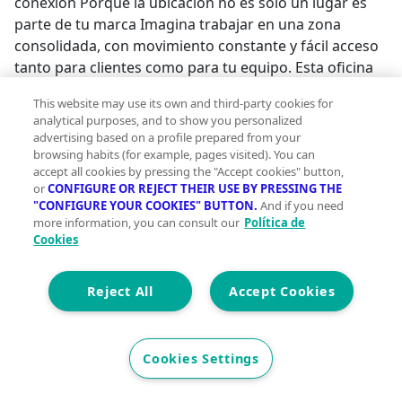
conexión Porque la ubicación no es solo un lugar es
parte de tu marca Imagina trabajar en una zona
consolidada, con movimiento constante y fácil acceso
tanto para clientes como para tu equipo. Esta oficina
reúne las condiciones perfectas para crecer,
This website may use its own and third-party cookies for
posicionarte o invertir con seguridad. Una
analytical purposes, and to show you personalized
oportunidad real en una de las mejores zonas de la
advertising based on a profile prepared from your
ciudad Solicita más información o agenda tu visita sin
browsing habits (for example, pages visited). You can
accept all cookies by pressing the "Accept cookies" button,
compromiso #ref:OFI_37;
or
CONFIGURE OR REJECT THEIR USE BY PRESSING THE
"CONFIGURE YOUR COOKIES" BUTTON.
And if you need
more information, you can consult our
Política de
Cookies
Reject All
Accept Cookies
Cookies Settings