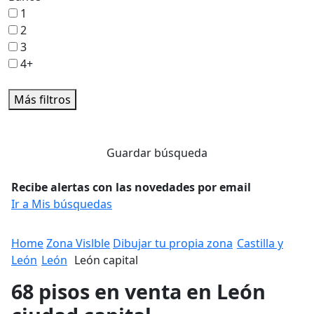
1
2
3
4+
Más filtros
Guardar búsqueda
Recibe alertas con las novedades por email
Ir a Mis búsquedas
Home
Zona Vislble
Dibujar tu propia zona
Castilla y
León
León
León capital
68 pisos en venta en León