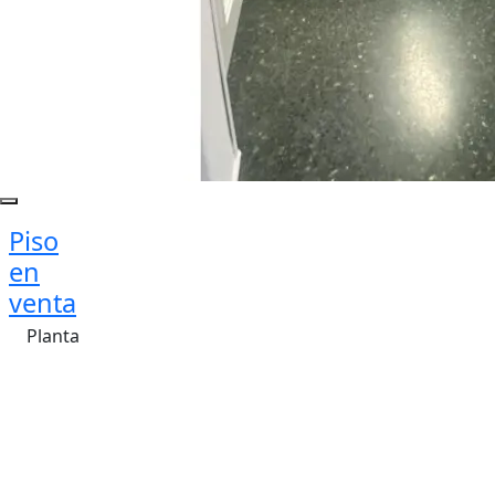
Piso
en
venta
Planta