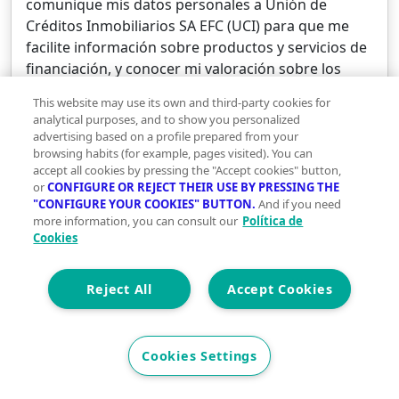
comunique mis datos personales a Unión de
Créditos Inmobiliarios SA EFC (UCI) para que me
facilite información sobre productos y servicios de
financiación, y conocer mi valoración sobre los
mismos. Puedes obtener más información sobre el
This website may use its own and third-party cookies for
tratamiento de tus datos personales, y cómo
analytical purposes, and to show you personalized
ejercitar tus derechos, consultando nuestra
advertising based on a profile prepared from your
Política de protección de datos
browsing habits (for example, pages visited). You can
accept all cookies by pressing the "Accept cookies" button,
or
CONFIGURE OR REJECT THEIR USE BY PRESSING THE
"CONFIGURE YOUR COOKIES" BUTTON.
And if you need
Solicita información ahora
more information, you can consult our
Política de
Cookies
This site is protected by reCAPTCHA and the
Google
Privacy Policy
and
Terms of Service
apply.
Reject All
Accept Cookies
Cookies Settings
Agencia:
Nivell
Immobiliària