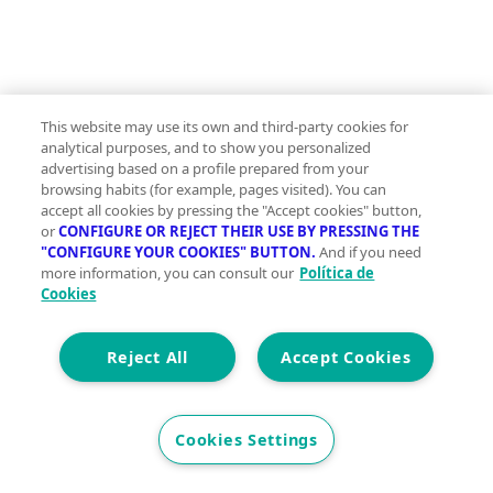
This website may use its own and third-party cookies for
analytical purposes, and to show you personalized
advertising based on a profile prepared from your
browsing habits (for example, pages visited). You can
accept all cookies by pressing the "Accept cookies" button,
or
CONFIGURE OR REJECT THEIR USE BY PRESSING THE
Pisos en venta cerca de Cardedeu
"CONFIGURE YOUR COOKIES" BUTTON.
And if you need
Pisos en venta en Sant Antoni de Vilamajor
more information, you can consult our
Política de
Cookies
Pisos en venta en les Franqueses del Vallès
Pisos en venta en Llinars del Vallès
Pisos en venta en La Roca del Vallès
Reject All
Accept Cookies
Ver más
Pisos en venta en barrios de Cardedeu
Cookies Settings
Pisos en venta en Poble Sec, Cardedeu
Pisos en venta en la Granada, Cardedeu