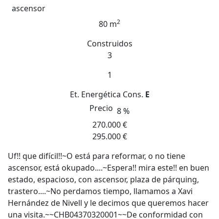
ascensor
2
80 m
Construidos
3
1
Et. Energética
Cons.
E
Precio
8 %
270.000 €
295.000 €
Uf!! que difícil!!~O está para reformar, o no tiene
ascensor, está okupado....~Espera!! mira este!! en buen
estado, espacioso, con ascensor, plaza de párquing,
trastero....~No perdamos tiempo, llamamos a Xavi
Hernández de Nivell y le decimos que queremos hacer
una visita.~~CHB04370320001~~De conformidad con