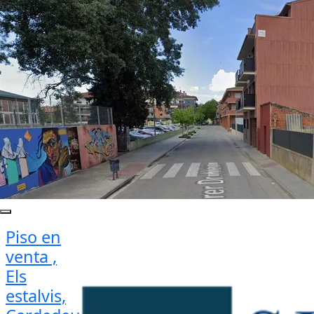
Piso en
venta ,
Els
estalvis,