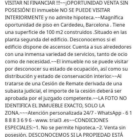
VISITAR NI FINANCIAR !!!~~¡OPORTUNIDAD VENTA SIN
POSESIÓN! El inmueble NO SE PUEDE VISITAR
INTERIORMENTE y no admite hipoteca.~~Magnífica
oportunidad de piso en Cardedeu, Barcelona . Tiene
una superficie de 100 m2 construidos .Situado en las
planta segunda del edificio. Desconocemos si el
edificio dispone de ascensor. Cuenta a sus alrededores
con una inmensa variedad de servicios, tanto de ocio
como de necesidad.~~El inmueble no se puede visitar
por desconocer su estado de ocupación, así como su
distribución y estado de conservación interior.~~Al
tratarse de una Cesión de Remate derivada de una
subasta judicial, el importe de la cesión deberá ser
aprobada por el juzgado competente.~~LA FOTO NO
IDENTIFICA EL INMUEBLE EXACTO, SOLO LA
ZONA.~~~Atención personalizada 24/7 - WhatsApp - 6 1
8 8 8 3 6 9 6 - www. trial3 .es~~CONDICIONES
ESPECIALES:~1. No se permite hipoteca.~2. Venta sin
posesión. DESCONOCEMOS SI LA PROPIEDAD ESTÁ