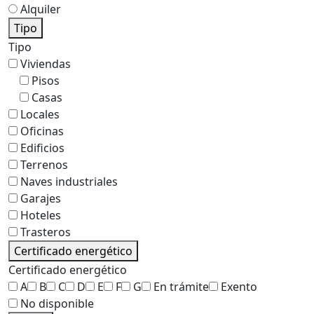
Alquiler
Tipo
Tipo
Viviendas
Pisos
Casas
Locales
Oficinas
Edificios
Terrenos
Naves industriales
Garajes
Hoteles
Trasteros
Certificado energético
Certificado energético
A
B
C
D
E
F
G
En trámite
Exento
No disponible