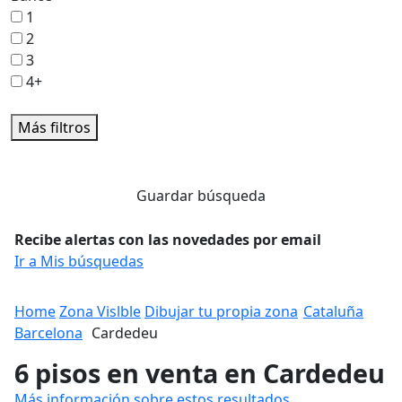
1
2
3
4+
Más filtros
Guardar búsqueda
Recibe alertas con las novedades por email
Ir a Mis búsquedas
Home
Zona Vislble
Dibujar tu propia zona
Cataluña
Barcelona
Cardedeu
6 pisos en venta en Cardedeu
Más información sobre estos resultados