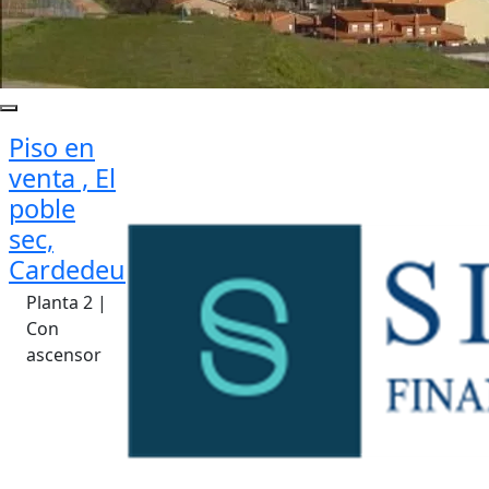
Piso en
venta , El
poble
sec,
Cardedeu
Planta 2 |
Con
ascensor