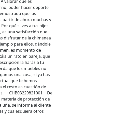
A valorar qué es
orno, poder hacer deporte
 demostrado que los
 a partir de ahora muchas y
or qué si ves a tus hijos
, es una satisfacción que
s disfrutar de la chimenea
jemplo para ellos, dándole
uermen, es momento de
táis un rato en pareja, que
descripción la harás a tu
uerda que los muebles no
gamos una cosa, si ya has
 virtual que te hemos
 el resto es cuestión de
untos.~ ~CHB03229821001~~De
 materia de protección de
uña, se informa al cliente
les y cualesquiera otros