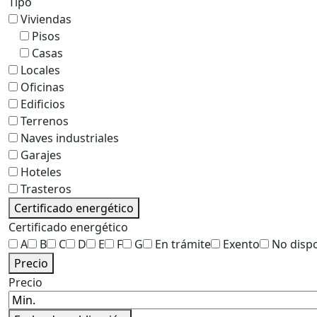
Tipo
Viviendas
Pisos
Casas
Locales
Oficinas
Edificios
Terrenos
Naves industriales
Garajes
Hoteles
Trasteros
Certificado energético
Certificado energético
A
B
C
D
E
F
G
En trámite
Exento
No disp
Precio
Precio