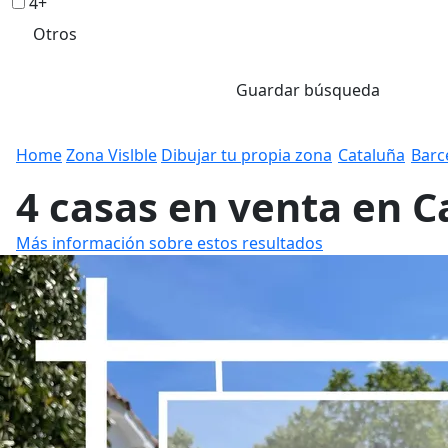
4+
Otros
Guardar búsqueda
Home
Zona Vislble
Dibujar tu propia zona
Cataluña
Barc
4 casas en venta en 
Más información sobre estos resultados