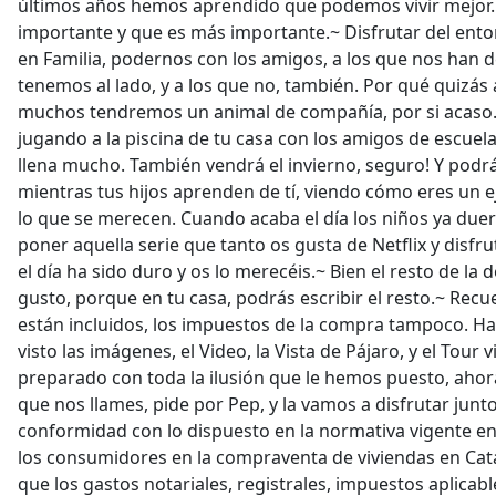
últimos años hemos aprendido que podemos vivir mejor. 
importante y que es más importante.~ Disfrutar del ent
en Familia, podernos con los amigos, a los que nos han
tenemos al lado, y a los que no, también. Por qué quizás
muchos tendremos un animal de compañía, por si acaso. P
jugando a la piscina de tu casa con los amigos de escuela
llena mucho. También vendrá el invierno, seguro! Y podrá
mientras tus hijos aprenden de tí, viendo cómo eres un e
lo que se merecen. Cuando acaba el día los niños ya d
poner aquella serie que tanto os gusta de Netflix y disfru
el día ha sido duro y os lo merecéis.~ Bien el resto de la 
gusto, porque en tu casa, podrás escribir el resto.~ Rec
están incluidos, los impuestos de la compra tampoco. Ha
visto las imágenes, el Video, la Vista de Pájaro, y el Tour
preparado con toda la ilusión que le hemos puesto, ahora
que nos llames, pide por Pep, y la vamos a disfrutar j
conformidad con lo dispuesto en la normativa vigente en
los consumidores en la compraventa de viviendas en Catal
que los gastos notariales, registrales, impuestos aplicab