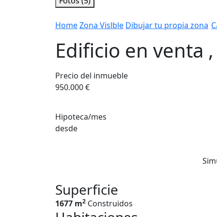
Fotos (5)
Home
Zona Vislble
Dibujar tu propia zona
C
Edificio en venta 
Precio del inmueble
950.000 €
Hipoteca/mes
desde
Sim
Superficie
2
1677 m
Construidos