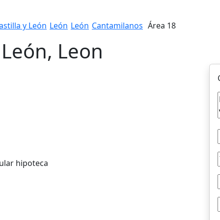
astilla y León
León
León
Cantamilanos
Área 18
, León, Leon
ular hipoteca