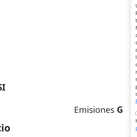
SI
Emisiones
G
cio