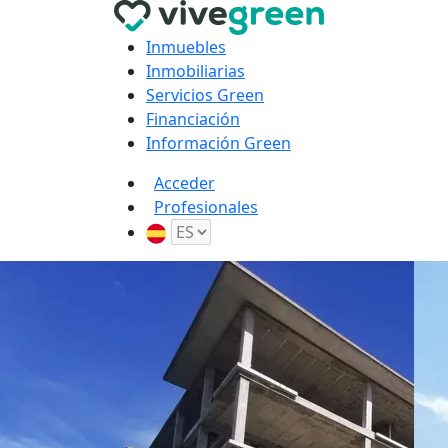
Inmuebles
Inmobiliarias
Servicios Green
Financiación
Información Green
Acceder
Profesionales