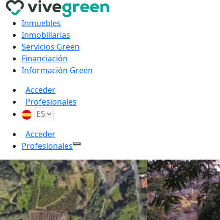
Inmuebles
Inmobiliarias
Servicios Green
Financiación
Información Green
Acceder
Profesionales
Acceder
Profesionales