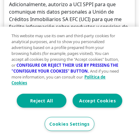
Adicionalmente, autorizo a UCI SPPI para que
comunique mis datos personales a Unión de
Créditos Inmobiliarios SA EFC (UCI) para que me
facilite información sobre productos y servicios de
financiación, y conocer mi valoración sobre los
This website may use its own and third-party cookies for
mismos. Puedes obtener más información sobre el
analytical purposes, and to show you personalized
advertising based on a profile prepared from your
tratamiento de tus datos personales, y cómo
browsing habits (for example, pages visited). You can
ejercitar tus derechos, consultando nuestra
accept all cookies by pressing the "Accept cookies" button,
Política de protección de datos
or
CONFIGURE OR REJECT THEIR USE BY PRESSING THE
"CONFIGURE YOUR COOKIES" BUTTON.
And if you need
more information, you can consult our
Política de
Cookies
Solicita información ahora
This site is protected by reCAPTCHA and the
Reject All
Accept Cookies
Google
Privacy Policy
and
Terms of Service
apply.
Cookies Settings
Agencia:
CENTURY21