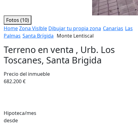
Fotos (10)
Home
Zona Vislble
Dibujar tu propia zona
Canarias
Las
Palmas
Santa Brígida
Monte Lentiscal
Terreno en venta , Urb. Los
Toscanes, Santa Brigida
Precio del inmueble
682.200 €
Hipoteca/mes
desde