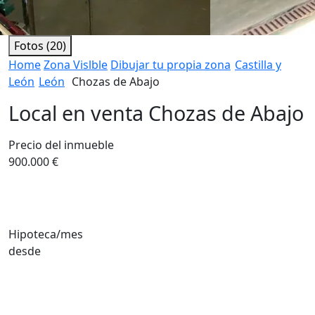
Fotos (20)
Home
Zona Vislble
Dibujar tu propia zona
Castilla y
León
León
Chozas de Abajo
Local en venta Chozas de Abajo
Precio del inmueble
900.000 €
Hipoteca/mes
desde