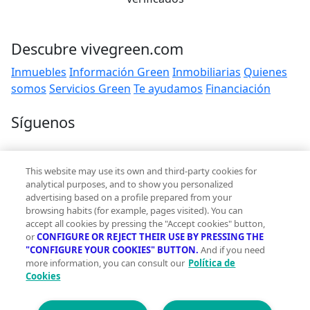
Descubre vivegreen.com
Inmuebles
Información Green
Inmobiliarias
Quienes
somos
Servicios Green
Te ayudamos
Financiación
Síguenos
Contacto
This website may use its own and third-party cookies for
hola@vivegreen.com
analytical purposes, and to show you personalized
advertising based on a profile prepared from your
browsing habits (for example, pages visited). You can
accept all cookies by pressing the "Accept cookies" button,
or
CONFIGURE OR REJECT THEIR USE BY PRESSING THE
"CONFIGURE YOUR COOKIES" BUTTON.
And if you need
more information, you can consult our
Política de
Aviso Legal
Cookies
Condiciones de uso
Politica de privacidad