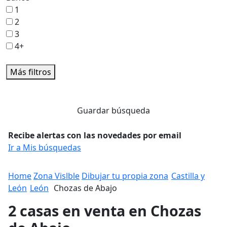
1
2
3
4+
Más filtros
Guardar búsqueda
Recibe alertas con las novedades por email
Ir a Mis búsquedas
Home
Zona Vislble
Dibujar tu propia zona
Castilla y
León
León
Chozas de Abajo
2 casas en venta en Chozas