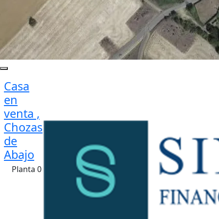
Casa
en
venta ,
Chozas
de
Abajo
Planta 0