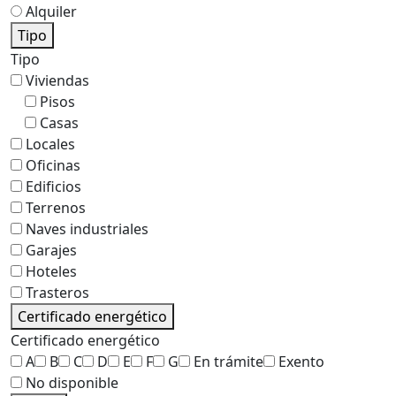
Alquiler
Tipo
Tipo
Viviendas
Pisos
Casas
Locales
Oficinas
Edificios
Terrenos
Naves industriales
Garajes
Hoteles
Trasteros
Certificado energético
Certificado energético
A
B
C
D
E
F
G
En trámite
Exento
No disponible