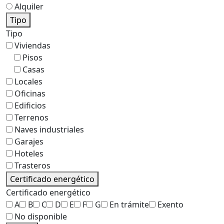
Alquiler
Tipo
Tipo
Viviendas
Pisos
Casas
Locales
Oficinas
Edificios
Terrenos
Naves industriales
Garajes
Hoteles
Trasteros
Certificado energético
Certificado energético
A
B
C
D
E
F
G
En trámite
Exento
No disponible