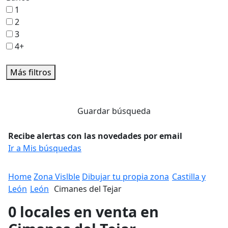
1
2
3
4+
Más filtros
Guardar búsqueda
Recibe alertas con las novedades por email
Ir a Mis búsquedas
Home
Zona Vislble
Dibujar tu propia zona
Castilla y
León
León
Cimanes del Tejar
0 locales en venta en