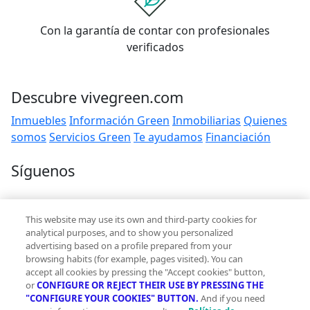
Con la garantía de contar con profesionales
verificados
Descubre vivegreen.com
Inmuebles
Información Green
Inmobiliarias
Quienes
somos
Servicios Green
Te ayudamos
Financiación
Síguenos
Contacto
This website may use its own and third-party cookies for
hola@vivegreen.com
analytical purposes, and to show you personalized
advertising based on a profile prepared from your
browsing habits (for example, pages visited). You can
accept all cookies by pressing the "Accept cookies" button,
or
CONFIGURE OR REJECT THEIR USE BY PRESSING THE
"CONFIGURE YOUR COOKIES" BUTTON.
And if you need