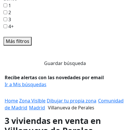
1
2
3
4+
Más filtros
Guardar búsqueda
Recibe alertas con las novedades por email
Ir a Mis búsquedas
Home
Zona Vislble
Dibujar tu propia zona
Comunidad
de Madrid
Madrid
Villanueva de Perales
3 viviendas en venta en