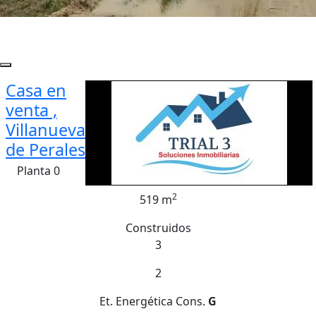
Casa en
venta ,
Villanueva
de Perales
Planta 0
2
519 m
Construidos
3
2
Et. Energética
Cons.
G