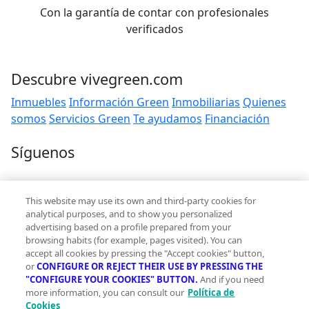
Con la garantía de contar con profesionales
verificados
Descubre vivegreen.com
Inmuebles
Información Green
Inmobiliarias
Quienes
somos
Servicios Green
Te ayudamos
Financiación
Síguenos
Contacto
This website may use its own and third-party cookies for
hola@vivegreen.com
analytical purposes, and to show you personalized
advertising based on a profile prepared from your
browsing habits (for example, pages visited). You can
accept all cookies by pressing the "Accept cookies" button,
or
CONFIGURE OR REJECT THEIR USE BY PRESSING THE
"CONFIGURE YOUR COOKIES" BUTTON.
And if you need
more information, you can consult our
Política de
Aviso Legal
Cookies