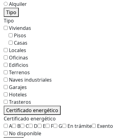
Alquiler
Tipo
Tipo
Viviendas
Pisos
Casas
Locales
Oficinas
Edificios
Terrenos
Naves industriales
Garajes
Hoteles
Trasteros
Certificado energético
Certificado energético
A
B
C
D
E
F
G
En trámite
Exento
No disponible