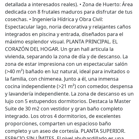
detallada a interesados reales). • Zona de Huerto: Área
dedicada con 8 frutales maduros para disfrutar de tus
cosechas. • Ingeniería Hídrica y Obra Civil:
Espectacular lago, noria decorativa y relajantes caños
integrados en piscina y entrada, diseñados para el
máximo esplendor visual. PLANTA PRINCIPAL. EL
CORAZÓN DEL HOGAR. Un gran hall articula la
vivienda, separando la zona de día y de descanso. La
zona de estar impresiona con un espectacular salón
(>40 m²) bañado en luz natural, ideal para invitados o
la familia, con chimenea. Junto a él, una inmensa
cocina independiente (>21 m²) con comedor, despensa
y lavandería independiente. La zona de descanso es un
lujo con 5 estupendos dormitorios. Destaca la Master
Suite de 30 m2 con vestidor y gran baño completo
integrado. Los otros 4 dormitorios, de excelentes
proporciones, comparten un espacioso baño
completo y un aseo de cortesía. PLANTA SUPERIOR.
ESPACIO SIN LÍMITES. El nivel abuhardillado es una