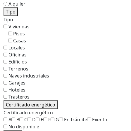
Alquiler
Tipo
Tipo
Viviendas
Pisos
Casas
Locales
Oficinas
Edificios
Terrenos
Naves industriales
Garajes
Hoteles
Trasteros
Certificado energético
Certificado energético
A
B
C
D
E
F
G
En trámite
Exento
No disponible