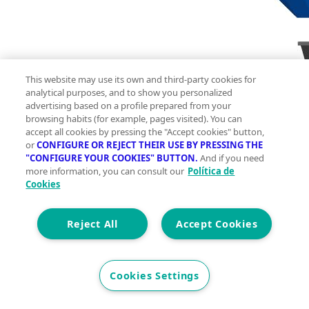
This website may use its own and third-party cookies for
analytical purposes, and to show you personalized
2
950 m
advertising based on a profile prepared from your
browsing habits (for example, pages visited). You can
Construidos
accept all cookies by pressing the "Accept cookies" button,
6
or
CONFIGURE OR REJECT THEIR USE BY PRESSING THE
"CONFIGURE YOUR COOKIES" BUTTON.
And if you need
8
more information, you can consult our
Política de
Cookies
Et. Energética
Cons.
Precio
Reject All
Accept Cookies
3.000.000 €
^**^VILLA DE LUJO EN EL BOSQUE CON CINE,
Cookies Settings
GIMNASIO Y PISCINA CLIMATIZADA^**^ Presentamos
una exclusiva villa de diseño contemporáneo situada