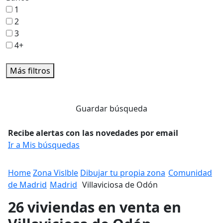
1
2
3
4+
Más filtros
Guardar búsqueda
Recibe alertas con las novedades por email
Ir a Mis búsquedas
Home
Zona Vislble
Dibujar tu propia zona
Comunidad
de Madrid
Madrid
Villaviciosa de Odón
26 viviendas en venta en